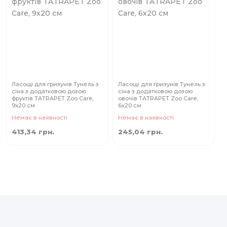
Ласощі для гризунів Тунель з
Ласощі для гризунів Тунель з
сіна з додатковою дозою
сіна з додатковою дозою
фруктів TATRAPET Zoo Care,
овочів TATRAPET Zoo Care,
9х20 см
6х20 см
Немає в наявності
Немає в наявності
413,34 грн.
245,04 грн.