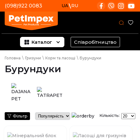
(098)922 0083
UA
RU
Каталог
Співробітництво
Головна
\
Гризуни
\
Корм та ласощі
\
Бурундуки
Бурундуки
Кількість:
Фільтр