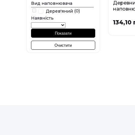
Деревн
Вид наповнювача
наповню
(0)
Дерев'яний
туалету 
Наявність
та котів
134,10 
Екопелл
Показати
Фа
12 л
Очистити
У наявності