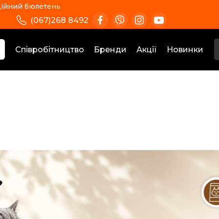
ійний бюлетень
(067)268 8492
Співробітництво
Бренди
Акції
Новинки