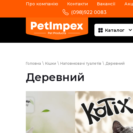
Про компанію
Контакти
Вакансії
Акц
(098)922 0083
Каталог
Головна
\
Кішки
\
Наповнювачі туалетів
\
Деревний
Деревний