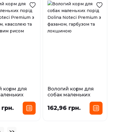
і
й корм для
Вологий корм для
маленьких
собак маленьких
olina Noteci
порід Dolina Noteci
m з кроликом,
Premium з фазаном,
 грн.
162,96 грн.
ю та
гарбузом та
евим рисом
локшиною
сування:
Фасування:
>
>>