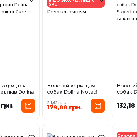
SKU
 корм для
Вологий корм для
Вологи
ергіків Dolina
собак Dolina Noteci
собак D
Premium Pure
Premium з ягням
Superfo
211,62 грн.
оленин
 грн.
132,18
179,88 грн.
Фасування:
сування:
Фа
0,4 кг
0,5 кг
0,8 кг
кг
0,8 кг
0,3 кг
У наявності
У наявност
Знижка 