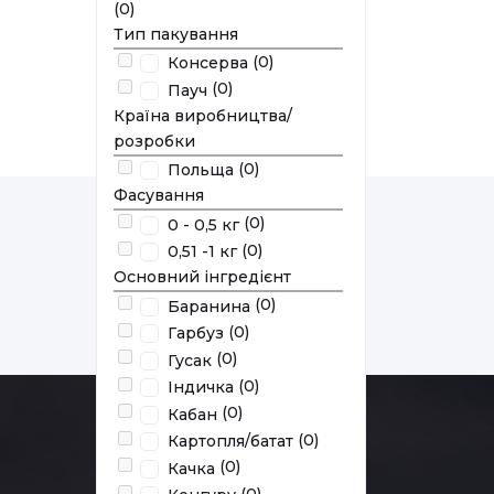
(0)
Тип пакування
У наявності
(0)
Консерва
(0)
Пауч
Країна виробництва/
розробки
(0)
Польща
Фасування
(0)
0 - 0,5 кг
(0)
0,51 -1 кг
Основний інгредієнт
(0)
Баранина
(0)
Гарбуз
(0)
Гусак
(0)
Індичка
(0)
Кабан
(0)
Картопля/батат
(0)
Качка
(0)