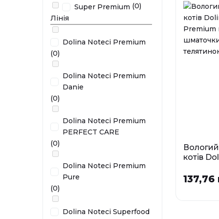
(0)
Super Premium
0
Лінія
У наявності
Dolina Noteci Premium
(0)
Dolina Noteci Premium
Danie
(0)
Dolina Noteci Premium
PERFECT CARE
(0)
Вологий
котів Do
Dolina Noteci Premium
Premium
шматочки
Pure
137,76 
телятин
(0)
Фа
Dolina Noteci Superfood
0,185