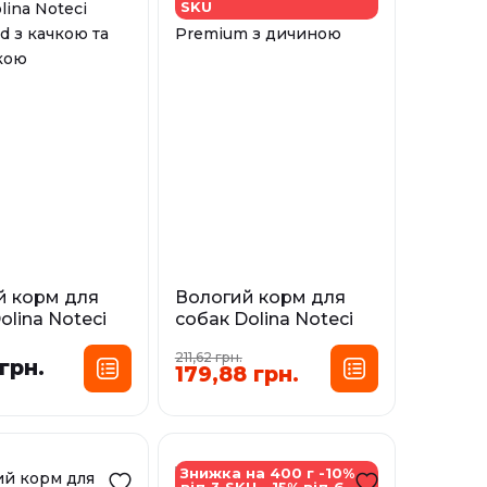
SKU
й корм для
Вологий корм для
olina Noteci
собак Dolina Noteci
od з качкою
Premium з дичиною
211,62 грн.
пілкою
 грн.
179,88 грн.
Фасування:
сування:
0,4 кг
0,5 кг
0,8 кг
0,4 кг
0,8 кг
У наявності
і
Знижка на 400 г -10%
від 3 SKU, -15% від 6