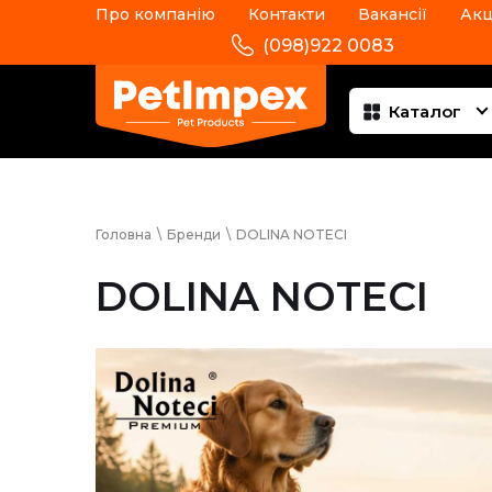
Про компанію
Контакти
Вакансії
Акц
(098)922 0083
Каталог
Головна
\
Бренди
\
DOLINA NOTECI
DOLINA NOTECI