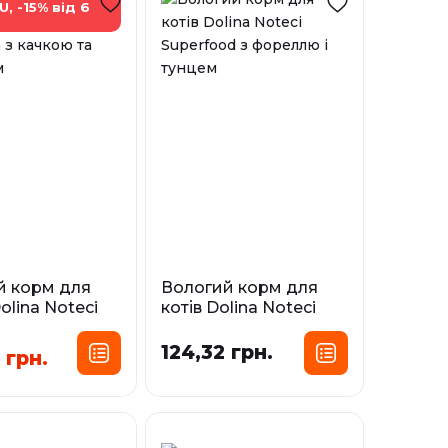
U, -15% від 6
й корм для
Вологий корм для
olina Noteci
котів Dolina Noteci
 з качкою та
Superfood з фореллю
ом
і тунцем
124,32 грн.
 грн.
сування:
Фасування:
0,5 кг
0,8 кг
0,085 кг
і
У наявності