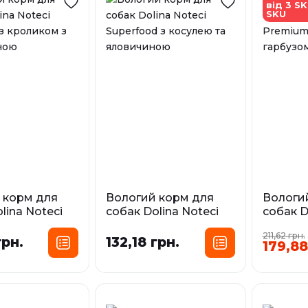
від 3 SK
SKU
 корм для
Вологий корм для
Вологи
lina Noteci
собак Dolina Noteci
собак D
 з кроликом
Superfood з косулею
Premium
211,62 грн.
линою
та яловичиною
гарбуз
грн.
132,18 грн.
179,88
сування:
Фасування:
Фа
0,5 кг
0,8 кг
0,3 кг
0,4 кг
0,8 кг
0,4 кг
У наявності
У наявност