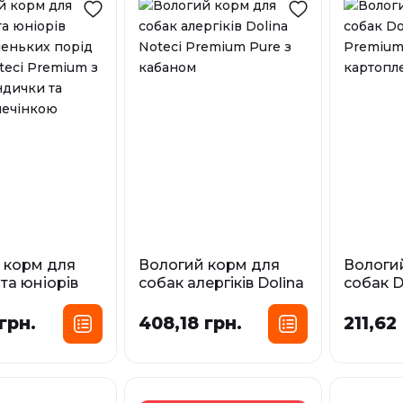
 корм для
Вологий корм для
Вологи
та юніорів
собак алергіків Dolina
собак D
аленьких
Noteci Premium Pure
Premium
lina Noteci
з кабаном
картоп
грн.
408,18 грн.
211,62
 з серцем
Фасування:
Фа
та гусячою
0,8 кг
0,4 кг
ю
сування: