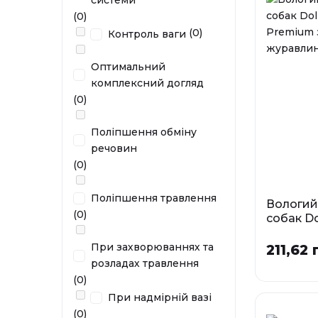
системи
(0)
(0)
Контроль ваги
Оптимальний
комплексний догляд
(0)
Поліпшення обміну
речовин
(0)
Поліпшення травлення
Вологий
(0)
собак Do
Premium
з журав
При захворюваннях та
211,62 
розладах травлення
Фа
(0)
0,4 кг
При надмірній вазі
(0)
У наявності