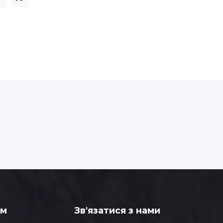
0,185 кг
0,185 кг
і
У наявності
ам
Зв'язатися з нами