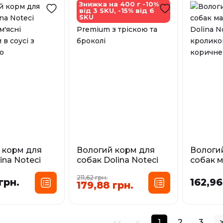
У наявності
У наявност
Знижка на 400 г -10%
від 3 SKU, -15% від 6
,185 кг
SKU
 корм для
Вологий корм для
Вологи
lina Noteci
собак Dolina Noteci
собак 
 м'ясні
Premium з тріскою та
порід D
211,62 грн.
 в соусі з
броколі
Premiu
грн.
162,96
179,88 грн.
ою
квасоле
Фасування:
коричн
сування:
0,4 кг
0,5 кг
0,8 кг
Фа
 кг
0,4 кг
<<
<
1
2
3