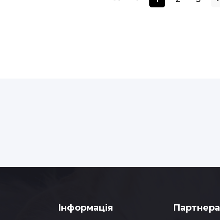
У наявності
У наявност
Інформація
Партнер