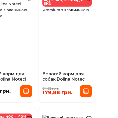
SKU
й корм для
Вологий корм для
olina Noteci
собак Dolina Noteci
od з
Premium з
211,62 грн.
ою та качкою
яловичиною
 грн.
179,88 грн.
сування:
Фасування:
0,4 кг
0,8 кг
0,4 кг
0,5 кг
0,8 кг
і
У наявності
на 400 г -10%