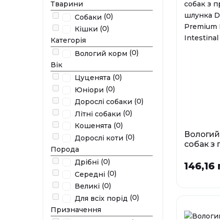
Тварини
(0)
Собаки
(0)
Кішки
Категорія
(0)
Вологий корм
Вік
(0)
Цуценята
(0)
Юніори
(0)
Дорослі собаки
(0)
Літні собаки
(0)
Кошенята
Вологий
(0)
Дорослі коти
собак з
Порода
шлунка D
(0)
Дрібні
Premiu
146,16 
CARE Int
(0)
Середні
(0)
Великі
Фа
(0)
Для всіх порід
0,185
Призначення