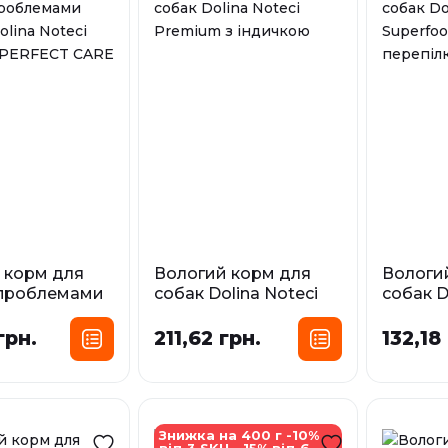
 корм для
Вологий корм для
Вологи
 проблемами
собак Dolina Noteci
собак D
olina Noteci
Premium з індичкою
Superfo
m PERFECT
та пере
грн.
211,62 грн.
132,18
Фасування:
estinal
Фа
0,4 кг
0,5 кг
0,8 кг
сування:
0,3 кг
 кг
0,4 кг
У наявності
У наявност
Знижка на 400 г -10%
від 3 SKU, -15% від 6