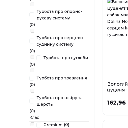
Турбота про опорно-
рухову систему
(0)
Турбота про серцево-
судинну систему
(0)
Турбота про суглоби
(0)
Турбота про травлення
Вологий
(0)
цуценят 
собак м
Турбота про шкіру та
порід Do
162,96 
шерсть
Premium
(0)
індички 
Клас
печінко
(0)
Premium
Фа