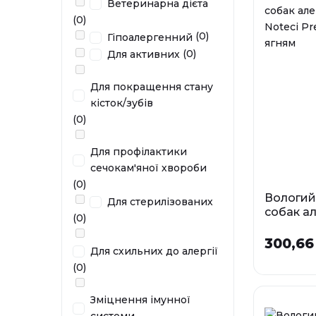
Ветеринарна дієта
У наявності
(0)
(0)
Гіпоалергенний
(0)
Для активних
Для покращення стану
кісток/зубів
(0)
Для профілактики
сечокам'яної хвороби
(0)
Вологий
Для стерилізованих
собак ал
(0)
Noteci 
з ягням
300,66
Для схильних до алергії
Фа
(0)
0,5 
Зміцнення імунної
У наявності