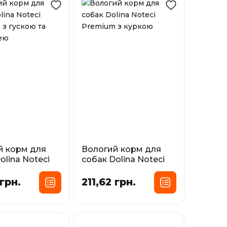
й корм для
Вологий корм для
olina Noteci
собак Dolina Noteci
 з гускою та
Premium з куркою
лею
 грн.
211,62 грн.
Фасування:
сування:
0,4 кг
0,5 кг
0,8 кг
0,5 кг
0,8 кг
У наявності