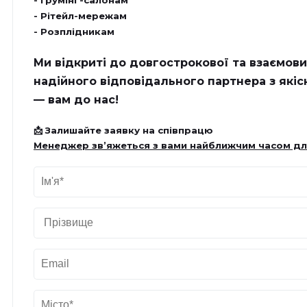
- Грумінг-салонам
- Рітейл-мережам
- Розплідникам
Ми відкриті до довгострокової та взаємови
надійного відповідального партнера з які
— вам до нас!
📩 Залишайте заявку на співпрацю
Менеджер зв’яжеться з вами найближчим часом дл