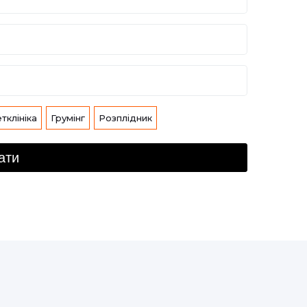
тклініка
Грумінг
Розплідник
ати