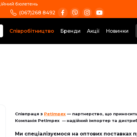
ійний бюлетень
(067)268 8492
Співробітництво
Бренди
Акції
Новинки
Співпраця з
PetImpex
— партнерство, що приносить
Компанія PetImpex
надійний імпортер та дистриб
—
Ми спеціалізуємося на оптових поставках 