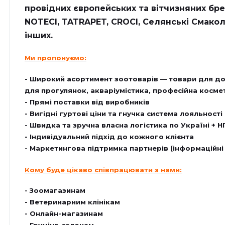
провідних європейських та вітчизняних бре
NOTECI, TATRAPET, CROCI, Селянські Смакол
інших.
Ми пропонуємо:
- Широкий асортимент зоотоварів — товари для дог
для прогулянок, акваріумістика, професійна косме
- Прямі поставки від виробників
- Вигідні гуртові ціни та гнучка система лояльності
- Швидка та зручна власна логістика по Україні + Н
- Індивідуальний підхід до кожного клієнта
- Маркетингова підтримка партнерів (інформаційні 
Кому буде цікаво співпрацювати з нами:
- Зоомагазинам
- Ветеринарним клінікам
- Онлайн-магазинам