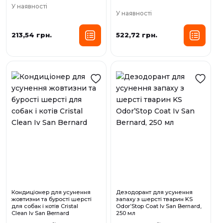
У наявності
У наявності
213,54 грн.
522,72 грн.
Кондиціонер для усунення
Дезодорант для усунення
жовтизни та бурості шерсті
запаху з шерсті тварин KS
для собак і котів Cristal
Odor’Stop Coat Iv San Bernard,
Clean Iv San Bernard
250 мл