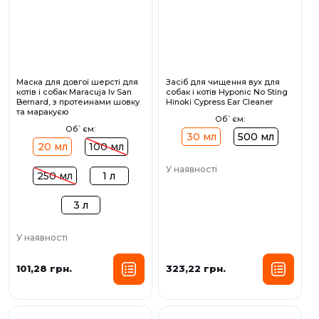
Маска для довгої шерсті для
Засіб для чищення вух для
котів і собак Maracuja Iv San
собак і котів Hyponic No Sting
Bernard, з протеинами шовку
Hinoki Cypress Ear Cleaner
та маракуєю
Об`єм:
Об`єм:
30 мл
500 мл
20 мл
100 мл
У наявності
250 мл
1 л
3 л
У наявності
101,28 грн.
323,22 грн.