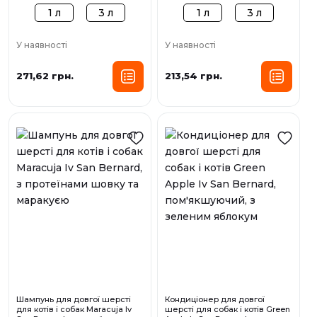
1 л
3 л
1 л
3 л
У наявності
У наявності
271,62 грн.
213,54 грн.
Шампунь для довгої шерсті
Кондиціонер для довгої
для котів і собак Maracuja Iv
шерсті для собак і котів Green