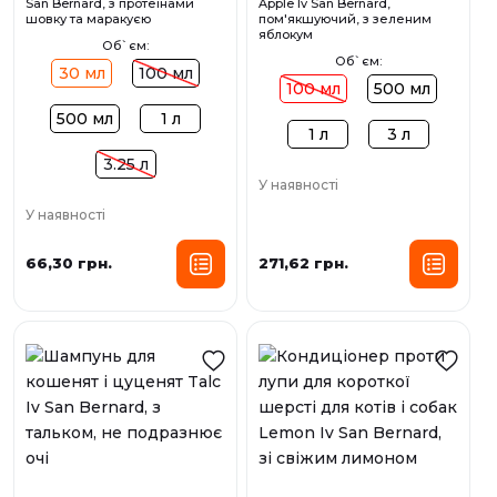
San Bernard, з протеїнами
Apple Iv San Bernard,
шовку та маракуєю
пом'якшуючий, з зеленим
яблокум
Об`єм:
Об`єм:
30 мл
100 мл
100 мл
500 мл
500 мл
1 л
1 л
3 л
3.25 л
У наявності
У наявності
66,30 грн.
271,62 грн.