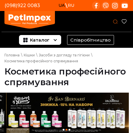
(098)922 0083
UA
RU
Каталог
Співробітництво
Головна
\
Кішки
\
Засоби з догляду та гігієни
\
Косметика професійного спрямування
Косметика професійного
спрямування