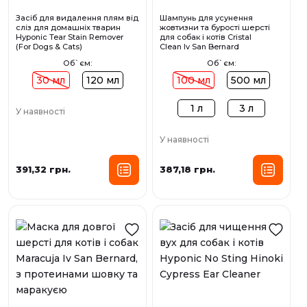
Засіб для видалення плям від
Шампунь для усунення
сліз для домашніх тварин
жовтизни та бурості шерсті
Hyponic Tear Stain Remover
для собак і котів Cristal
(For Dogs & Cats)
Clean Iv San Bernard
Об`єм:
Об`єм:
30 мл
120 мл
100 мл
500 мл
1 л
3 л
У наявності
У наявності
391,32 грн.
387,18 грн.