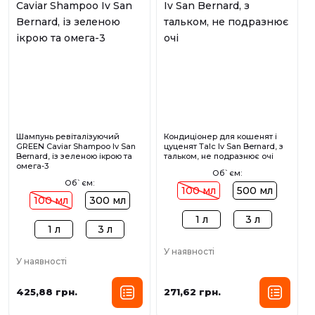
Шампунь ревіталізуючий
Кондиціонер для кошенят і
GREEN Caviar Shampoo Iv San
цуценят Talc Iv San Bernard, з
Bernard, із зеленою ікрою та
тальком, не подразнює очі
омега-3
Об`єм:
Об`єм:
100 мл
500 мл
100 мл
300 мл
1 л
3 л
1 л
3 л
У наявності
У наявності
425,88 грн.
271,62 грн.