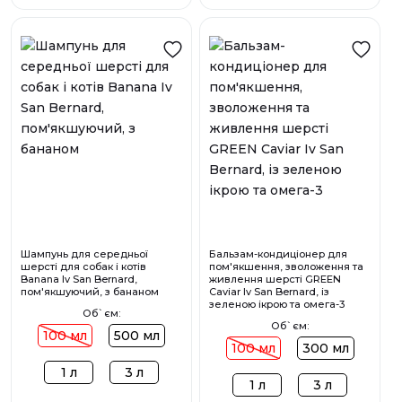
Шампунь для середньої
Бальзам-кондиціонер для
шерсті для собак і котів
пом'якшення, зволоження та
Banana Iv San Bernard,
живлення шерсті GREEN
пом'якшуючий, з бананом
Caviar Iv San Bernard, із
зеленою ікрою та омега-3
Об`єм:
Об`єм:
100 мл
500 мл
100 мл
300 мл
1 л
3 л
1 л
3 л