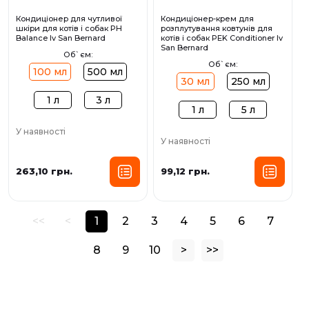
Кондиціонер для чутливої
Кондиціонер-крем для
шкіри для котів і собак PH
розплутування ковтунів для
Balance Iv San Bernard
котів і собак PEK Conditioner Iv
San Bernard
Об`єм:
Об`єм:
100 мл
500 мл
30 мл
250 мл
1 л
3 л
1 л
5 л
У наявності
У наявності
263,10 грн.
99,12 грн.
<<
<
1
2
3
4
5
6
7
8
9
10
>
>>