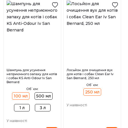
Шампунь для усунення
Лосьйон для очищення вух
неприємного запаху для котів
для котів і собак Clean Ear Iv
і собак KS Anti-Odour Iv San
San Bernard, 250 мл
Bernard
Об`єм:
Об`єм:
250 мл
100 мл
500 мл
У наявності
1 л
3 л
У наявності