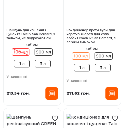
Шампунь для кошенят і
Кондиціонер проти лупи для
цуценят Talc Iv San Bernard, з
короткої шерсті для котів і
тальком, не подразнює очі
собак Lemon Iv San Bernard, зі
свіжим лимоном
Об`єм:
Об`єм:
100 мл
500 мл
100 мл
500 мл
1 л
3 л
1 л
3 л
У наявності
У наявності
213,54 грн.
271,62 грн.