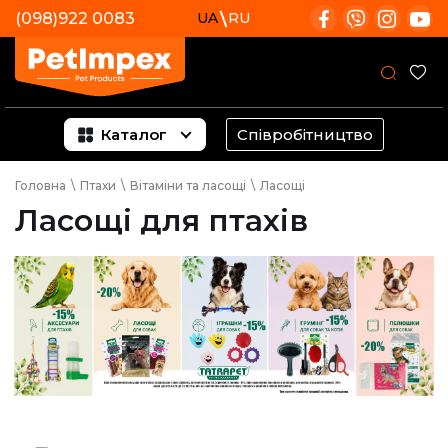
(098)922 0083
UA
RU
Каталог
Співробітництво
Головна
\
Птахи
\
Вітаміни та ласощі
\
Ласощі
Ласощі для птахів