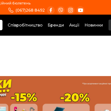
ійний бюлетень
(067)268 8492
Співробітництво
Бренди
Акції
Новинки