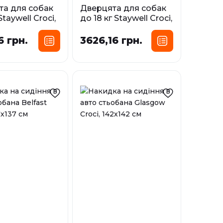
та для собак
Дверцята для собак
Staywell Croci,
до 18 кг Staywell Croci,
 x 198 мм
білі 352 х 294 мм
6 грн.
3626,16 грн.
і
У наявності