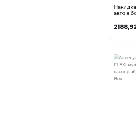
Накидка
авто з 
Dublin Cr
см
2188,92
У наявності