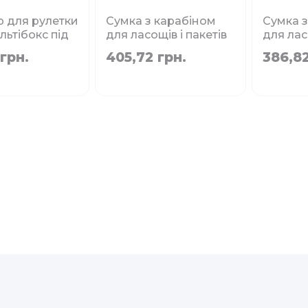
р для рулетки
Сумка з карабіном
Сумка з
льтібокс під
для ласощів і пакетів
для лас
або пакети
під фекалії HIKING
під фек
 грн.
405,72 грн.
386,82
x
Croci, помаранчева
Croci, з
7.5x4x11 см
см
наявності
Немає в наявності
Немає в