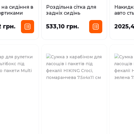
 на сидіння в
Роздільна сітка для
Накидка
бортиками
задніх сидінь
авто ст
oci, 125х120
автомобіля Croci, 85-
Croci, 1
141x34-41 см
 грн.
533,10 грн.
2025,4
У наявност
У наявності