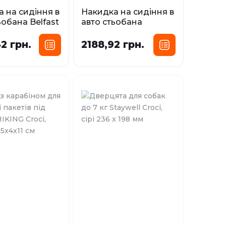
 на сидіння в
Накидка на сидіння в
ьобана Belfast
авто стьобана
47х137 см
Glasgow Croci, 142х142
см
2 грн.
2188,92 грн.
і
У наявності