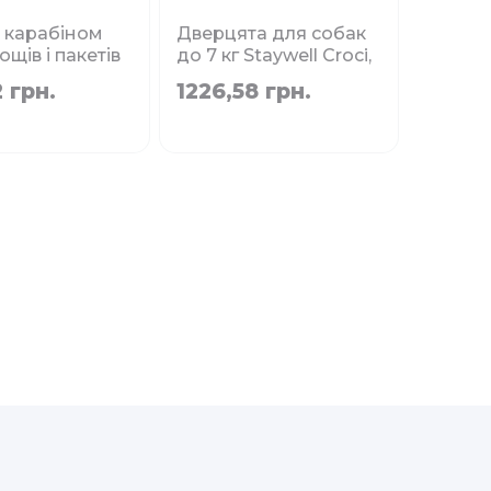
 карабіном
Дверцята для собак
ощів і пакетів
до 7 кг Staywell Croci,
алії HIKING
сірі 236 x 198 мм
 грн.
1226,58 грн.
елена 7.5x4x11
Немає в наявності
 наявності