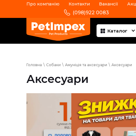
Про компанію
Контакти
Вакансії
Акц
(098)922 0083
Каталог
Головна
\
Собаки
\
Амуніція та аксесуари
\
Аксесуари
Аксесуари