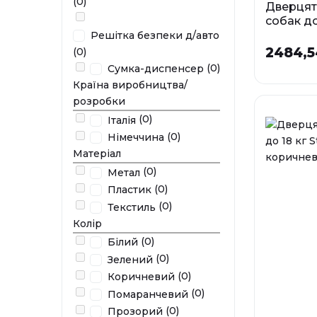
(0)
Дверцята
собак до
Staywell 
Решітка безпеки д/авто
х 180 мм
2484,5
(0)
(0)
Сумка-диспенсер
У наявності
Країна виробництва/
розробки
(0)
Італія
(0)
Німеччина
Матеріал
(0)
Метал
(0)
Пластик
(0)
Текстиль
Колір
(0)
Білий
(0)
Зелений
(0)
Коричневий
(0)
Помаранчевий
(0)
Прозорий