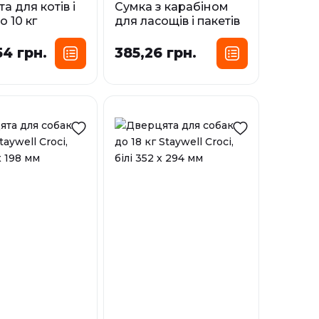
а для котів і
Сумка з карабіном
о 10 кг
для ласощів і пакетів
 Croci,
під фекалії Croci, 540
 200 х 180 мм
мл, 10x10x12 см
4 грн.
385,26 грн.
і
У наявності