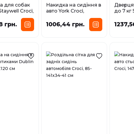
а для собак
Накидка на сидіння в
Дверця
Staywell Croci,
авто York Croci,
до 7 кг 
і 352 х 294
106x127 см
білі 236
8 грн.
1006,44 грн.
1237,5
У наявності
У наявност