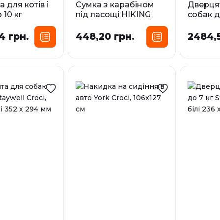
 для котів і
Сумка з карабіном
Дверцят
 10 кг
під ласощі HIKING
собак д
Croci, білі 200
Croci, 800 мл, 10х18 см
Staywell
прозорі
4 грн.
448,20 грн.
2484,5
У наявності
У наявност