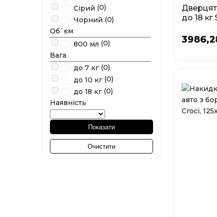
(0)
Дверцят
Сірий
до 18 кг 
(0)
Чорний
коричнев
Об`єм
мм
3986,2
(0)
800 мл
У наявності
Вага
(0)
до 7 кг
(0)
до 10 кг
(0)
до 18 кг
Наявність
Показати
Очистити