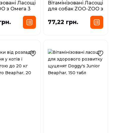
ізовані Ласощі
Вітамінізовані Ласощі
O з Омега 3
для собак ZOO-ZOO з
енят, 90 табл/
кальцієм, 90 табл/ 1 г
грн.
77,22 грн.
Фасування:
сування:
90 табл
90 табл
У наявності
і