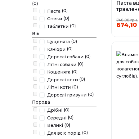
Паста ві
(0)
травленн
(0)
Паста
собак ва
(0)
Снеки
748,98 грн.
IntestoP
674,10 
(0)
Таблетки
20 мл
Вік
(0)
Цуценята
(0)
Юніори
(0)
Дорослі собаки
У наявності
(0)
Літні собаки
(0)
Кошенята
(0)
Дорослі коти
(0)
Літні коти
(0)
Дорослі гризуни
Порода
(0)
Дрібні
(0)
Середні
(0)
Великі
(0)
Для всіх порід