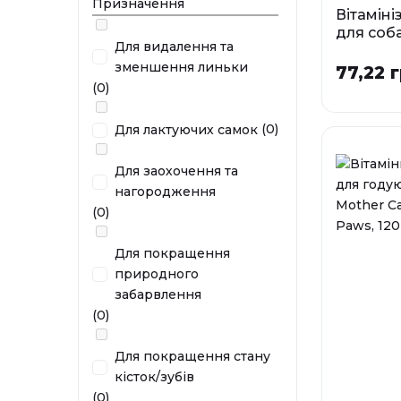
Призначення
Вітаміні
для соб
Для видалення та
колаген
зменшення линьки
суглобів)
77,22 г
(0)
Фа
(0)
Для лактуючих самок
У наявності
Для заохочення та
нагородження
(0)
Для покращення
природного
забарвлення
(0)
Для покращення стану
кісток/зубів
(0)