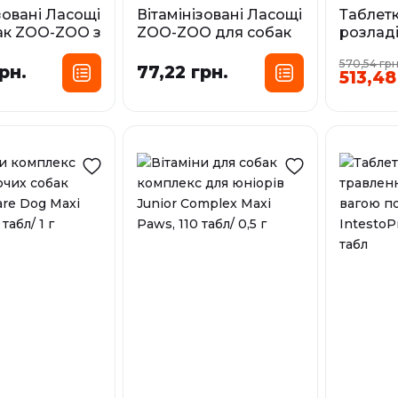
зовані Ласощі
Вітамінізовані Ласощі
Таблетк
ак ZOO-ZOO з
ZOO-ZOO для собак
розладі
ом (для
(вагітних та
котів і
570,54 грн
, 90 табл/ 1 г
годуючих), 90 табл/ 1 г
20 кг In
рн.
77,22 грн.
513,48
Beaphar
сування:
Фасування:
У наявност
90 табл
90 табл
У наявності