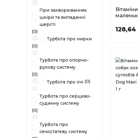
Вітаміни
При захворюваннях
маленьк
шкіри та випаданні
комплек
шерсті
зміцненн
128,64 
(0)
Immuno 
Турбота про нирки
Maxi Paw
(0)
0,5 г
У наявності
Турбота про опорно-
рухову систему
(0)
(0)
Турбота про очі
Турбота про серцево-
судинну систему
(0)
Турбота про
сечостатеву систему