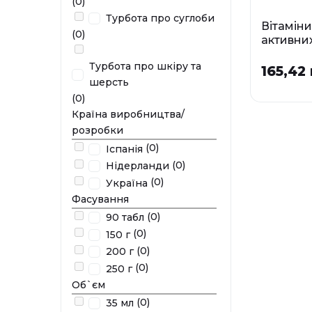
(0)
Турбота про суглоби
Вітаміни
(0)
активни
комплек
Турбота про шкіру та
суглобів
165,42 
Dog Maxi
шерсть
табл/ 1 г
(0)
Країна виробництва/
У наявності
розробки
(0)
Іспанія
(0)
Нідерланди
(0)
Україна
Фасування
(0)
90 табл
(0)
150 г
(0)
200 г
(0)
250 г
Об`єм
(0)
35 мл