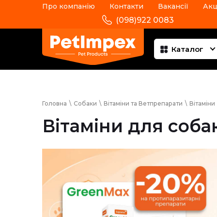
Про компанію
Контакти
Вакансії
Акц
(098)922 0083
Каталог
Головна
\
Собаки
\
Вітаміни та Ветпрепарати
\
Вітаміни
Вітаміни для соба