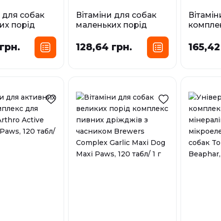
 для собак
Вітаміни для собак
Вітамін
их порід
маленьких порід
комплек
с для
комплекс пивних
та шерс
я імунітету
дріжджів з часником
Dog Max
грн.
128,64 грн.
165,42
Dog Mini
Brewers Complex
табл/ 1 г
s, 110 табл/
Garlic Dog Mini Maxi
У наявност
Paws, 110 табл/ 0,5 г
У наявності