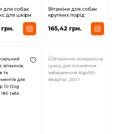
и для собак
Вітаміни для собак
с для шкіри
крупних порід
ті Skin&Hair
комплекс для
i Paws, 120
зміцнення імунітету
 грн.
165,42 грн.
Immuno Dog Maxi
Maxi Paws, 120 табл/ 1
і
г
У наявності