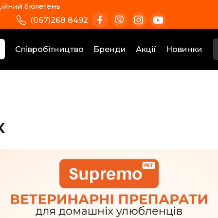
ійний бюлетень
(067)268 8492
Співробітництво
Бренди
Акції
Новинки
к