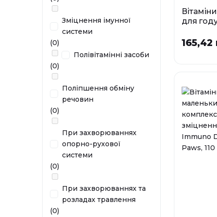
Вітамін
Зміцнення імунної
для год
Mother 
системи
Paws, 120
165,42 
(0)
Полівітамінні засоби
У наявності
(0)
Поліпшення обміну
речовин
(0)
При захворюваннях
опорно-рухової
системи
(0)
При захворюваннях та
розладах травлення
(0)