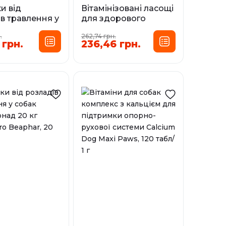
и від
Вітамінізовані ласощі
в травлення у
для здорового
 собак вагою до
розвитку цуценят
.
262,74 грн.
testoPro
Doggy's Junior
 грн.
236,46 грн.
, 20 табл
Beaphar, 150 табл
і
У наявності