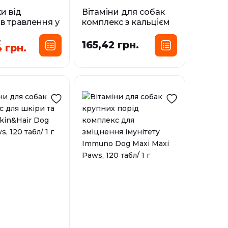
и від
Вітаміни для собак
в травлення у
комплекс з кальцієм
вагою понад
для підтримки
.
testoPro
опорно-рухової
165,42 грн.
 грн.
, 20 табл
системи Calcium Dog
Maxi Paws, 120 табл/ 1
і
г
У наявності