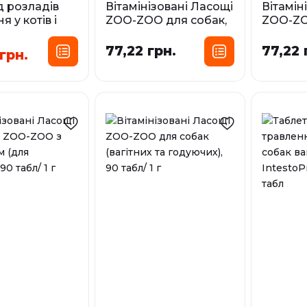
д розладів
Вітамінізовані Ласощі
Вітамін
я у котів і
ZOO-ZOO для собак,
ZOO-ZO
гою до 15 кг
з морськими
для цуц
ro Beaphar,
водоростями, 90
1 г
77,22 грн.
77,22 
грн.
табл/ 1 г
Фа
Об`єм:
Фасування:
20 мл
90 табл
У наявност
У наявності