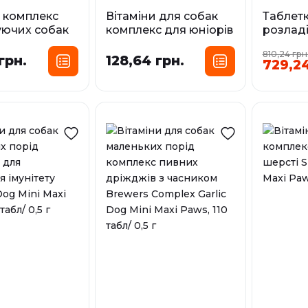
и комплекс
Вітаміни для собак
Таблетк
уючих собак
комплекс для юніорів
розладі
Care Dog Maxi
Junior Complex Maxi
собак 
810,24 грн
 табл/ 1 г
Paws, 110 табл/ 0,5 г
20 кг In
грн.
128,64 грн.
729,24
Beaphar
У наявності
У наявност