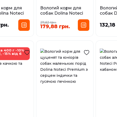
 корм для
Вологий корм для
Вологи
lina Noteci
собак Dolina Noteci
собак D
 з кроликом
Premium з
Superfo
211,62 грн.
линою
яловичиною
та яло
грн.
132,18
179,88 грн.
сування:
Фасування:
Фа
0,5 кг
0,8 кг
0,4 кг
0,5 кг
0,8 кг
0,3 кг
У наявності
У наявност
а 400 г -10%
, -15% від 6