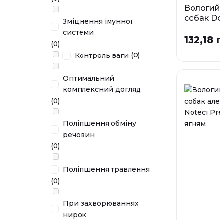
Вологий
собак Do
Зміцнення імунної
Superfo
системи
та пере
132,18 
(0)
Фа
(0)
Контроль ваги
0,3 кг
Оптимальний
У наявності
комплексний догляд
(0)
Поліпшення обміну
речовин
(0)
Поліпшення травлення
(0)
При захворюваннях
нирок