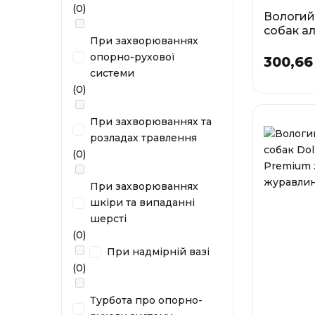
(0)
Вологий
собак ал
При захворюваннях
Noteci 
опорно-рухової
з ягням
300,66
системи
Фа
(0)
0,5 
При захворюваннях та
У наявності
розладах травлення
(0)
При захворюваннях
шкіри та випаданні
шерсті
(0)
При надмірній вазі
(0)
Турбота про опорно-