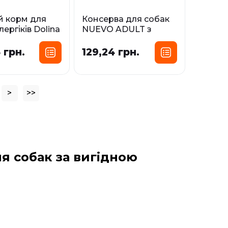
й корм для
Консерва для собак
лергіків Dolina
NUEVO ADULT з
Premium Pure
олениною,
ном
брусницею та
 грн.
129,24 грн.
сафлоровою олією
сування:
Фасування:
0,8 кг
0,4 кг
0,8 кг
>
>>
і
У наявності
я собак за вигідною
ирилапого друга смачним і
ння потреб собак, ці корми містять
ння.