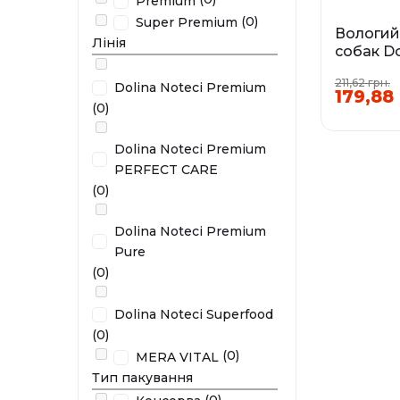
Premium
(0)
Super Premium
Вологий
Лінія
собак Do
Premium
211,62 грн.
гарбузо
Dolina Noteci Premium
179,88 
(0)
Фа
0,4 кг
Dolina Noteci Premium
PERFECT CARE
У наявності
(0)
Dolina Noteci Premium
Pure
(0)
Dolina Noteci Superfood
(0)
(0)
MERA VITAL
Тип пакування
(0)