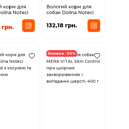
й корм для
Вологий корм для
olina Noteci
собак Dolina Noteci
m з ягням
Superfood з
олениною та качкою
132,18 грн.
 грн.
сування:
Фасування:
0,5 кг
0,8 кг
0,3 кг
0,4 кг
0,8 кг
і
У наявності
Знижка -30%