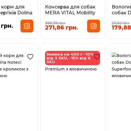
 корм для
Консерва для собак
Вологи
ергіків Dolina
MERA VITAL Mobility
собак D
Premium Pure
при захворюваннях
Premiu
388,38 грн.
211,62 грн.
опорно-рухової
 грн.
271,86 грн.
179,88
Фа
системи, 400 г
сування:
0,4 кг
Фасування:
кг
0,8 кг
0,4 кг
У наявност
Знижка на 400 г -10%
від 3 SKU, -15% від 6
У наявності
SKU