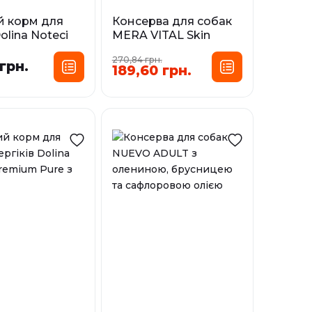
й корм для
Консерва для собак
olina Noteci
MERA VITAL Skin
od з косулею
Control при шкірних
270,84 грн.
вичиною
захворюваннях і
 грн.
189,60 грн.
випаданні шерсті,
сування:
400 г
0,4 кг
0,8 кг
Фасування:
0,4 кг
і
У наявності