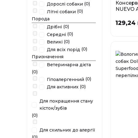
Консерв
(0)
Дорослі собаки
NUEVO 
(0)
Літні собаки
ялович
Порода
129,24 
Фа
(0)
Дрібні
0,4 
(0)
Середні
(0)
Великі
У наявності
(0)
Для всіх порід
Призначення
Ветеринарна дієта
(0)
(0)
Гіпоалергенний
(0)
Для активних
Для покращення стану
кісток/зубів
(0)
Для схильних до алергії
(0)