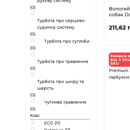
рухову систему
(0)
Вологий
собак Do
Premium
Турбота про серцево-
з журав
211,62 
судинну систему
(0)
Фа
Турбота про суглоби
0,4 кг
(0)
У наявності
Знижка н
від 3 SKU
Турбота про травлення
SKU
(0)
Турбота про шкіру та
шерсть
(0)
Чутливе травлення
(0)
Клас
(0)
EСO
(0)