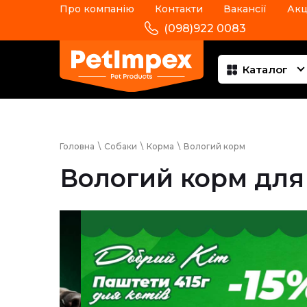
Про компанію
Контакти
Вакансії
Акц
(098)922 0083
Каталог
Головна
\
Собаки
\
Корма
\
Вологий корм
Вологий корм для