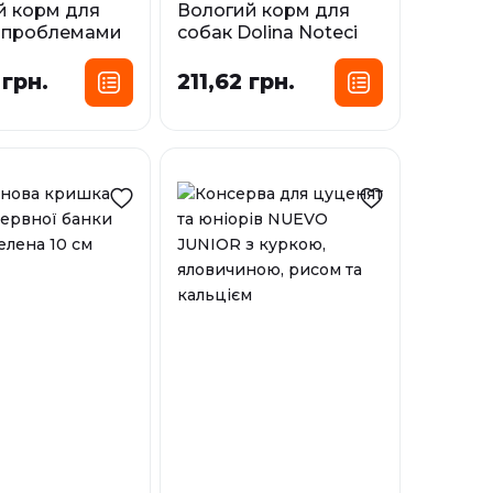
й корм для
Вологий корм для
з проблемами
собак Dolina Noteci
Dolina Noteci
Premium з індичкою
m PERFECT
 грн.
211,62 грн.
Фасування:
testinal
0,4 кг
0,5 кг
0,8 кг
сування:
5 кг
0,4 кг
У наявності
і