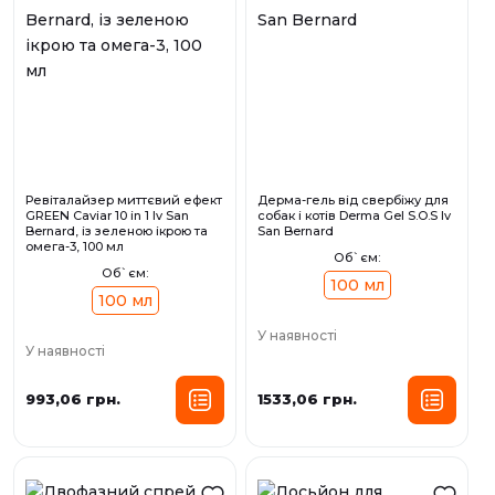
Ревіталайзер миттєвий ефект
Дерма-гель від свербіжу для
GREEN Caviar 10 in 1 Iv San
собак і котів Derma Gel S.O.S Iv
Bernard, із зеленою ікрою та
San Bernard
омега-3, 100 мл
Об`єм:
Об`єм:
100 мл
100 мл
У наявності
У наявності
993,06 грн.
1533,06 грн.