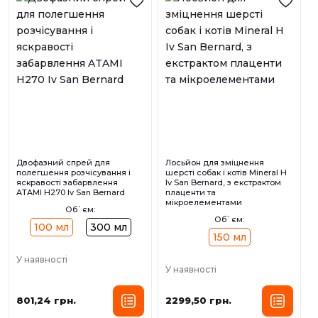
Двофазний спрей для
Лосьйон для зміцнення
полегшення розчісування і
шерсті собак і котів Mineral H
яскравості забарвлення
Iv San Bernard, з екстрактом
ATAMI H270 Iv San Bernard
плаценти та
мікроелементами
Об`єм:
Об`єм:
100 мл
300 мл
150 мл
У наявності
У наявності
801,24 грн.
2299,50 грн.