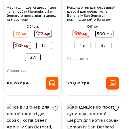
Маска для довгої шерсті для
Кондиціонер для середньої
котів і собак Maracuja Iv San
шерсті для собак і котів
Bernard, з протеинами шовку
Banana Iv San Bernard,
та маракуєю
пом'якшуючий, з бананом
Об`єм:
Об`єм:
20 мл
100 мл
100 мл
500 мл
250 мл
1 л
1 л
3 л
3 л
У наявності
У наявності
101,28 грн.
271,62 грн.