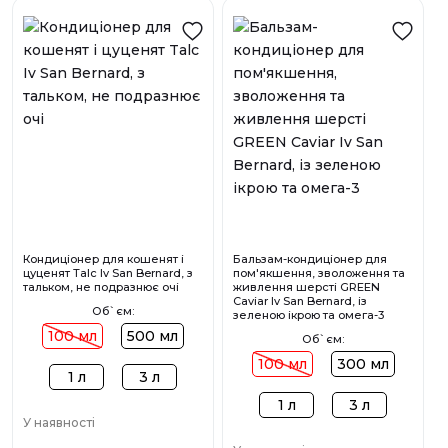
Кондиціонер для кошенят і
Бальзам-кондиціонер для
цуценят Talc Iv San Bernard, з
пом'якшення, зволоження та
тальком, не подразнює очі
живлення шерсті GREEN
Caviar Iv San Bernard, із
Об`єм:
зеленою ікрою та омега-3
100 мл
500 мл
Об`єм:
100 мл
300 мл
1 л
3 л
1 л
3 л
У наявності