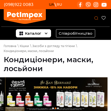
(098)922 0083
UA
RU
Каталог
Співробітництво
Головна
\
Кішки
\
Засоби з догляду та гігієни
\
Кондиціонери, маски, лосьйони
Кондиціонери, маски,
лосьйони