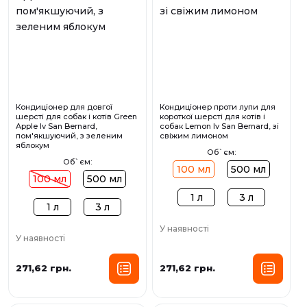
Кондиціонер для довгої
Кондиціонер проти лупи для
шерсті для собак і котів Green
короткої шерсті для котів і
Apple Iv San Bernard,
собак Lemon Iv San Bernard, зі
пом'якшуючий, з зеленим
свіжим лимоном
яблокум
Об`єм:
Об`єм:
100 мл
500 мл
100 мл
500 мл
1 л
3 л
1 л
3 л
У наявності
У наявності
271,62 грн.
271,62 грн.