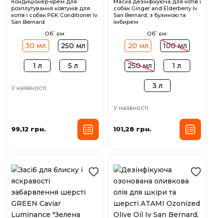
Кондиціонер-крем для
Маска дезінфікуюча для котів і
розплутування ковтунів для
собак Ginger and Elderberry Iv
котів і собак PEK Conditioner Iv
San Bernard, з бузиною та
San Bernard
імбирем
Об`єм:
Об`єм:
30 мл
250 мл
20 мл
100 мл
1 л
5 л
250 мл
1 л
3 л
У наявності
У наявності
99,12 грн.
101,28 грн.