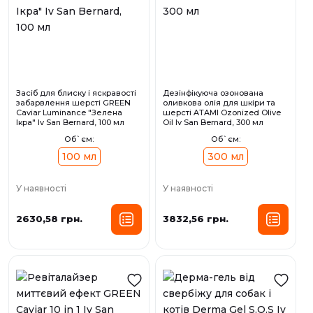
Засіб для блиску і яскравості
Дезінфікуюча озонована
забарвлення шерсті GREEN
оливкова олія для шкіри та
Caviar Luminance "Зелена
шерсті ATAMI Ozonized Olive
Ікра" Iv San Bernard, 100 мл
Oil Iv San Bernard, 300 мл
Об`єм:
Об`єм:
100 мл
300 мл
У наявності
У наявності
2630,58 грн.
3832,56 грн.