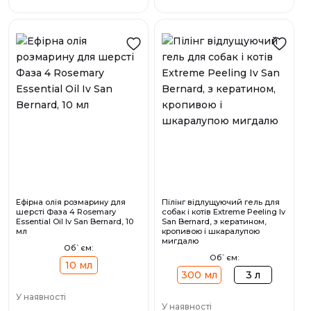
Ефірна олія розмарину для
Пілінг відлущуючий гель для
шерсті Фаза 4 Rosemary
собак і котів Extreme Peeling Iv
Essential Oil Iv San Bernard, 10
San Bernard, з кератином,
мл
кропивою і шкаралупою
мигдалю
Об`єм:
Об`єм:
10 мл
300 мл
3 л
У наявності
У наявності