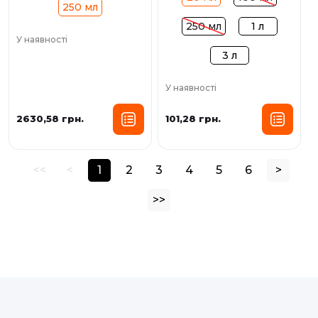
250 мл
250 мл
1 л
У наявності
3 л
У наявності
2630,58 грн.
101,28 грн.
<<
<
1
2
3
4
5
6
>
>>