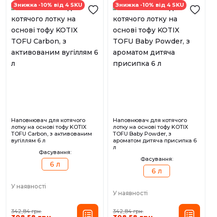
Знижка -10% від 4 SKU
Знижка -10% від 4 SKU
Наповнювач для котячого
Наповнювач для котячого
лотку на основі тофу KOTIX
лотку на основі тофу KOTIX
TOFU Carbon, з активованим
TOFU Baby Powder, з
вугіллям 6 л
ароматом дитяча присипка 6
л
Фасування:
Фасування:
6 л
6 л
У наявності
У наявності
342,84 грн.
342,84 грн.
308,58 грн.
308,58 грн.