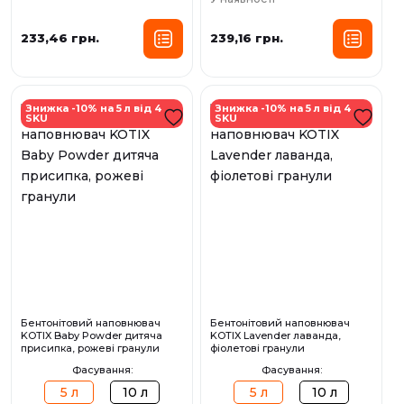
233,46 грн.
239,16 грн.
Знижка -10% на 5 л від 4
Знижка -10% на 5 л від 4
SKU
SKU
Бентонітовий наповнювач
Бентонітовий наповнювач
KOTIX Baby Powder дитяча
KOTIX Lavender лаванда,
присипка, рожеві гранули
фіолетові гранули
Фасування:
Фасування:
5 л
10 л
5 л
10 л