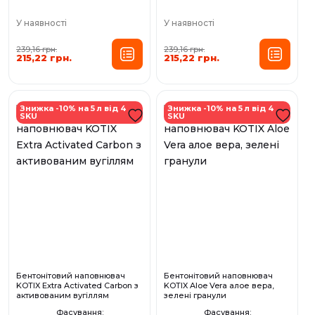
У наявності
У наявності
239,16 грн.
239,16 грн.
215,22 грн.
215,22 грн.
Знижка -10% на 5 л від 4
Знижка -10% на 5 л від 4
SKU
SKU
Бентонітовий наповнювач
Бентонітовий наповнювач
KOTIX Extra Activated Carbon з
KOTIX Aloe Vera алое вера,
активованим вугіллям
зелені гранули
Фасування:
Фасування: