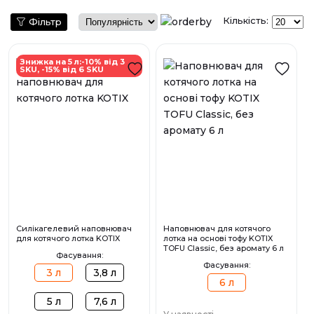
Кількість:
Фільтр
Знижка на 5 л:-10% від 3
SKU, -15% від 6 SKU
Силікагелевий наповнювач
Наповнювач для котячого
для котячого лотка KOTIX
лотка на основі тофу KOTIX
TOFU Classic, без аромату 6 л
Фасування:
Фасування:
3 л
3,8 л
6 л
5 л
7,6 л