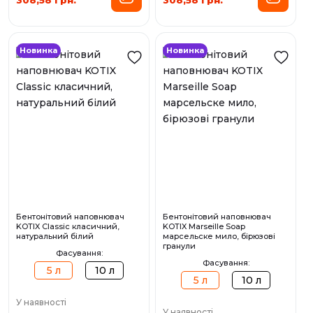
Новинка
Новинка
Бентонітовий наповнювач
Бентонітовий наповнювач
KOTIX Classic класичний,
KOTIX Marseille Soap
натуральний білий
марсельске мило, бірюзові
гранули
Фасування:
Фасування:
5 л
10 л
5 л
10 л
У наявності
У наявності