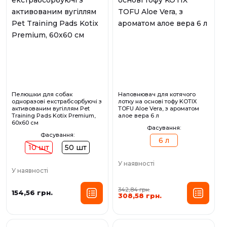
Пелюшки для собак
Наповнювач для котячого
одноразові екстрабсорбуючі з
лотку на основі тофу KOTIX
активованим вугіллям Pet
TOFU Aloe Vera, з ароматом
Training Pads Kotix Premium,
алое вера 6 л
60х60 см
Фасування:
Фасування:
6 л
10 шт
50 шт
У наявності
У наявності
342,84 грн.
154,56 грн.
308,58 грн.