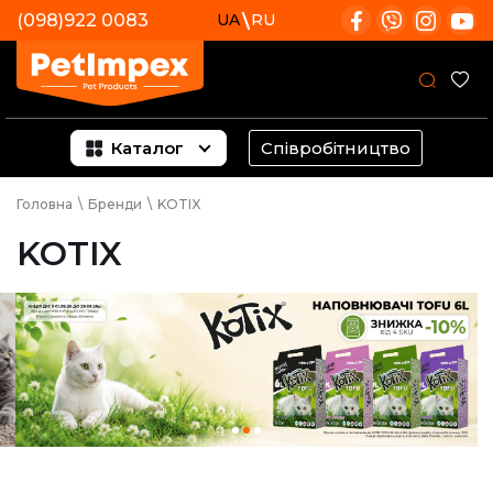
(098)922 0083
UA
RU
Каталог
Співробітництво
Головна
\
Бренди
\
KOTIX
KOTIX