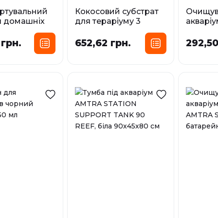
ртувальний
Кокосовий субстрат
Очищув
я домашніх
для тераріуму 3
акваріу
іні MINI
брикета Croci, 1.95 кг
малень
7.5х11х14.5 см
см
 грн.
652,62 грн.
292,50
Фасування:
У наявност
1.95 кг
У наявності