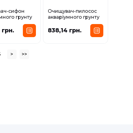
ач-сифон
Очищувач-пилосос
много грунту
акваріумного грунту
великий
AMTRA HANDY на
 48 см
батарейках
 грн.
838,14 грн.
і
У наявності
5
>
>>