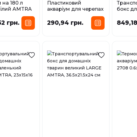
 на 180 л
Пластиковий
Трансп
білий AMTRA
акваріум для черепах
бокс д
 TANK 90
AMTRA LIPARI,
тварин
х45х45 см - 10
32х21х7 см
AMTRA, 
52 грн.
290,94 грн.
849,18
см
У наявності
Об`єм:
У наявност
180 л