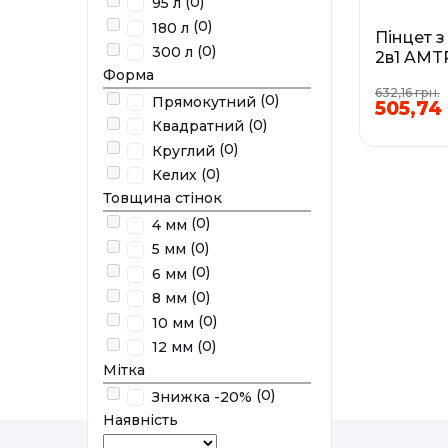
(0)
95 л
(0)
180 л
Пінцет 
(0)
300 л
2в1 AMT
Форма
45 см
632,16 грн.
(0)
Прямокутний
505,74
У наявності
(0)
Квадратний
(0)
Круглий
(0)
Келих
Товщина стінок
(0)
4 мм
(0)
5 мм
(0)
6 мм
(0)
8 мм
(0)
10 мм
(0)
12 мм
Мітка
(0)
Знижка -20%
Наявність