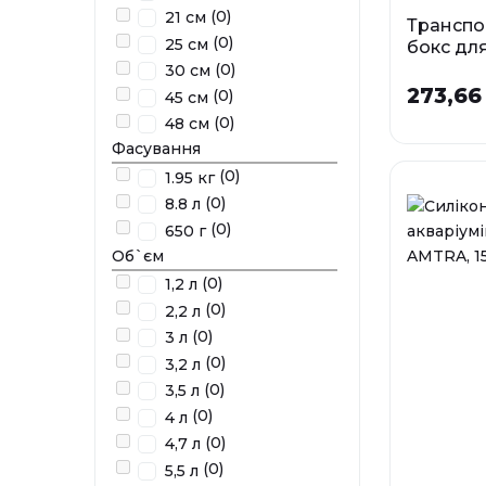
(0)
21 см
Транспо
(0)
25 см
бокс дл
тварин м
(0)
30 см
AMTRA, 1
273,66
(0)
45 см
(0)
У наявності
48 см
Фасування
(0)
1.95 кг
(0)
8.8 л
(0)
650 г
Об`єм
(0)
1,2 л
(0)
2,2 л
(0)
3 л
(0)
3,2 л
(0)
3,5 л
(0)
4 л
(0)
4,7 л
(0)
5,5 л