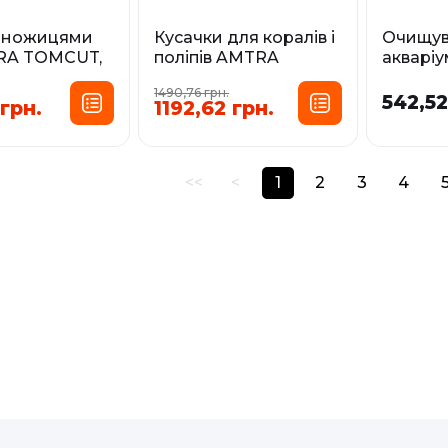
з ножицями
Кусачки для коралів і
Очищув
RA TOMCUT,
поліпів AMTRA
акваріу
CORAL CLIPPER
екстра 
1490,76 грн.
AMTRA,
542,52
 грн.
1192,62 грн.
У наявності
У наявност
<<
<
1
2
3
4