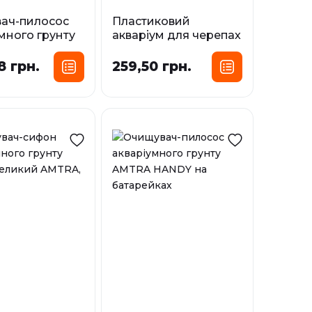
ач-пилосос
Пластиковий
много грунту
акваріум для черепах
SMART на
AMTRA VULCANO,
йках
25х25х7 см
8 грн.
259,50 грн.
і
У наявності