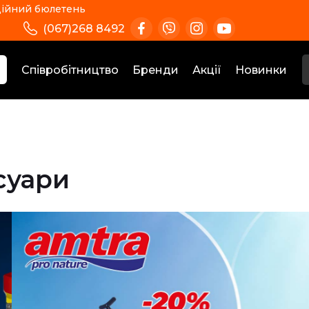
ійний бюлетень
(067)268 8492
Співробітництво
Бренди
Акції
Новинки
суари