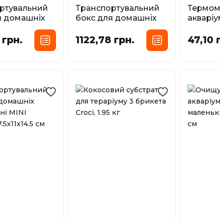
ртувальний
Транспортувальний
Термом
я домашніх
бокс для домашніх
акварі
маленький
тварин великий
2708 0.
AMTRA,
LARGE AMTRA,
 грн.
1122,78 грн.
47,10 
У наявност
 см
36.5х21.5х24 см
У наявності