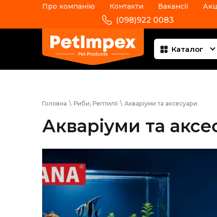
Про компанію
Контакти
Вакансії
Акц
(098)922 0083
Каталог
Головна
\
Риби, Рептилії
\
Акваріуми та аксесуари
Акваріуми та аксе