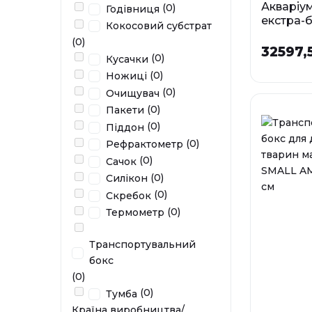
Акваріум
(0)
Годівниця
екстра-
Кокосовий субстрат
STATION
(0)
REEF, 90
32597,
(0)
Кусачки
мм
(0)
Ножиці
(0)
Очищувач
(0)
Пакети
(0)
Піддон
У наявності
(0)
Рефрактометр
(0)
Сачок
(0)
Силікон
(0)
Скребок
(0)
Термометр
Транспортувальний
бокс
(0)
(0)
Тумба
Країна виробництва/