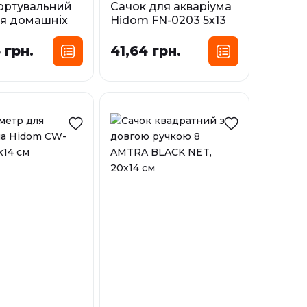
ортувальний
Сачок для акваріума
ля домашніх
Нidom FN-0203 5х13
 великий FLAT
см
36.5x21.5x15
 грн.
41,64 грн.
У наявності
і