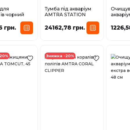
 для
Тумба під акваріум
Очищув
мів чорний
AMTRA STATION
акваріу
150 мл
SUPPORT TANK 90
AMTRA 
REEF, біла 90х45х80
батаре
6 грн.
24162,78 грн.
1226,5
см
У наявност
У наявності
-20%
Знижка -20%