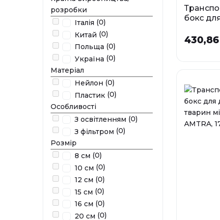
Транспо
розробки
бокс дл
(0)
Італія
тварин 
(0)
Китай
SMALL 
430,86
(0)
Польща
23х15х16
(0)
Україна
У наявності
Матеріал
(0)
Нейлон
(0)
Пластик
Особливості
(0)
З освітленням
(0)
З фільтром
Розмір
(0)
8 см
(0)
10 см
(0)
12 см
(0)
15 см
(0)
16 см
(0)
20 см