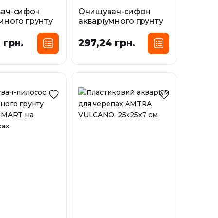
ач-сифон
Очищувач-сифон
много грунту
акваріумного грунту
кий AMTRA, 21
великий AMTRA, 30
см
 грн.
297,24 грн.
і
У наявності