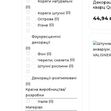
Коряги натуральні
Декорац
(0)
кварц Qu
Rock A
(0)
Коряги штучні
44,94 
(0)
Острова
Р
(0)
Різне
XS
Флуоресцентні
декорації
У наявності
(0)
(0)
Фон
(0)
Черепи, скелети
(0)
Штучні рослини
Декорації-розпилювачі
(0)
Країна виробництва/
розробки
(0)
Італія
Матеріал