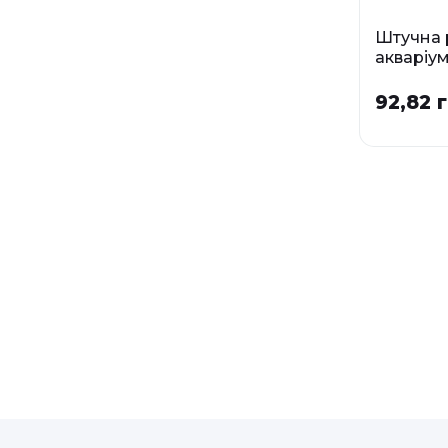
Штучна 
акваріу
LUDWIG
92,82 г
Р
SM
У наявності