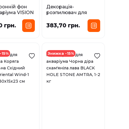
ронній фон
Декорація-
аріума VISION
розпилювач для
акваріума Скриня
асорті 4 види ACTION
0 грн.
383,70 грн.
Розмір:
AMTRA, 9х8х6 см
 х15 м (рулон)
У наявності
х 15 м (рулон)
-15%
Знижка -15%
х 15 м (рулон)
і