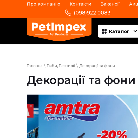
Про компанію
Контакти
Вакансії
Акц
(098)922 0083
Каталог
Головна
\
Риби, Рептилії
\
Декорації та фони
Декорації та фони