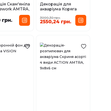
ія Скам'яніла
Декорація для
rework AMTRA,
акваріума Коряга
6-2 кг
натуральна Східний
3000,30 грн.
вітер 6 Oriental Wind-
 грн.
2550,24 грн.
Розмір:
6 AMTRA, 23х10х17 см
S/M
Розмір:
SM
і
У наявності