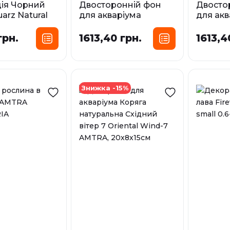
ія Чорний
Двосторонній фон
Двосто
arz Natural
для акваріума
для акв
MTRA
MYSTIC AMTRA
WONDE
грн.
1613,40 грн.
1613,4
озмір:
Розмір:
SM
MD
30 см х15 м (рулон)
30 см
XL
45 см х 15 м (рулон)
45 см 
Знижка -15%
60 см х 15 м (рулон)
60 см 
У наявності
У наявност