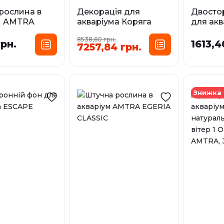
рослина в
Декорація для
Двосто
м AMTRA
акваріума Коряга
для акв
O
натуральна
AMTRA
8538,60 грн.
MANGROVIA AMTRA,
грн.
1613,4
7257,84 грн.
озмір:
100-150 см
MD
XL
30 см
Розмір:
LG
45 см 
XL
Знижка 
60 см 
У наявності
У наявност