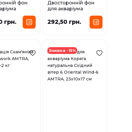
ронній фон
Двосторонній фон
аріума
для акваріума
R AMTRA
AMAZONIA AMTRA
0 грн.
292,50 грн.
Розмір:
Розмір:
 х15 м (рулон)
30 х 60 см
х 15 м (рулон)
У наявності
Знижка -15%
х 15 м (рулон)
і