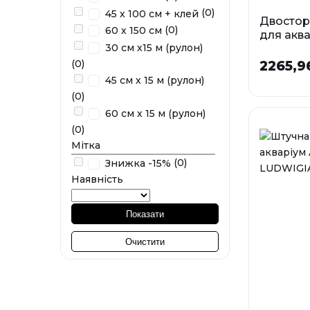
(0)
45 х 100 см + клей
Двостор
(0)
60 х 150 см
для акв
30 см х15 м (рулон)
ESCAPE
(0)
2265,9
Р
45 см х 15 м (рулон)
45 см х
(0)
60 см х 15 м (рулон)
60 см х
(0)
У наявності
Мітка
(0)
Знижка -15%
Наявність
Показати
Очистити