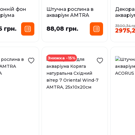
онній фон
Штучна рослина в
Декора
аріума
акваріум AMTRA
акваріу
 AMTRA
EGERIA CLASSIC
натура
3500,34 г
вітер 1 
6 грн.
88,08 грн.
2975,2
озмір:
Розмір:
AMTRA, 
 15 м (рулон)
SM
MD
LG
 15 м (рулон)
У наявності
Знижка -15%
У наявност