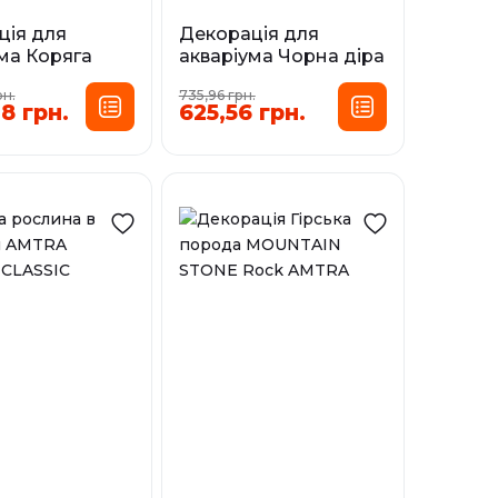
ція для
Декорація для
ма Коряга
акваріума Чорна діра
льна Східний
скам'яніла лава
рн.
735,96 грн.
Oriental Wind-1
BLACK HOLE STONE
8 грн.
625,56 грн.
30х15х23 см
AMTRA, 1-2 кг
Розмір:
Розмір:
MD
SM
і
У наявності