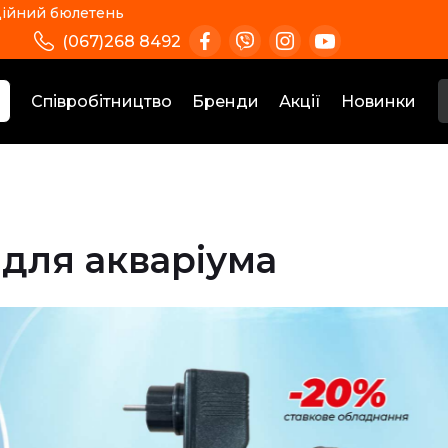
ійний бюлетень
(067)268 8492
Співробітництво
Бренди
Акції
Новинки
 для акваріума