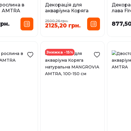
рослина в
Декорація для
Декорац
м AMTRA
акваріума Коряга
лава Fi
RIA
натуральна Східний
small 0.
2500,26 грн.
вітер 7 Oriental Wind-
грн.
877,50
2125,20 грн.
озмір:
7 AMTRA, 20х8х15см
MD
XL
Розмір:
LG
SM
У наявност
Знижка -15%
У наявності