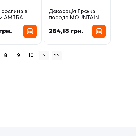
 рослина в
Декорація Гірська
ум AMTRA
порода MOUNTAIN
 CLASSIC
STONE Rock AMTRA
грн.
264,18 грн.
Розмір:
Розмір:
MD
LG
XS
SM
MD
і
У наявності
8
9
10
>
>>