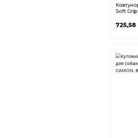
Ковтуно
Soft Gri
лез
725,58 
У наявності