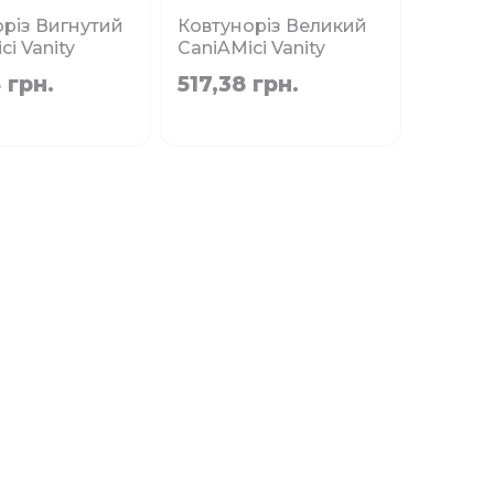
різ Вигнутий
Ковтуноріз Великий
ci Vanity
CaniAMici Vanity
 лез, 9 x 18.5
CROCI 9 лез, 6.5 x 18
 грн.
517,38 грн.
см
 наявності
Немає в наявності