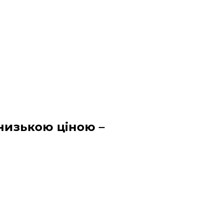
низькою ціною –
 для видалення ковтунів та
стрими зубами, які акуратно
тварини. Колтуноріз є важливим
шерстих порід, схильних до