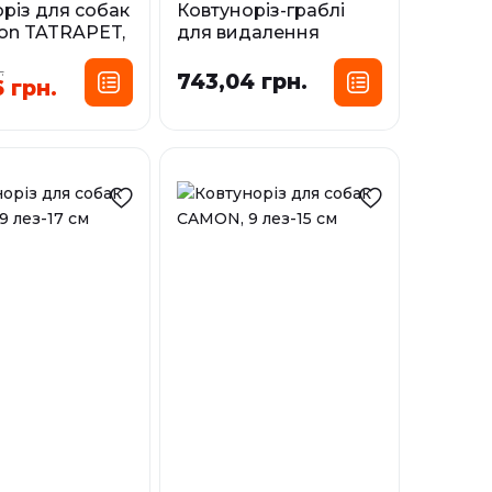
різ для собак
Ковтуноріз-граблі
on TATRAPET,
для видалення
см
ковтунів і під час
.
линьки для собак і
743,04 грн.
 грн.
і
котів CAMON,
подвійні 12+11 лез
У наявності