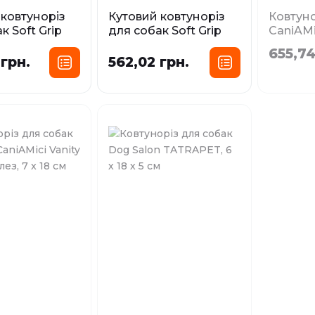
 ковтуноріз
Кутовий ковтуноріз
Ковтуно
к Soft Grip
для собак Soft Grip
CaniAMi
8 лез
CAMON, 12 лез
CROCI 10
655,74
см
 грн.
562,02 грн.
У наявності
Немає в