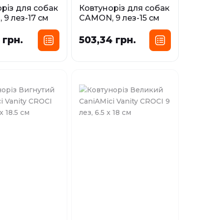
різ для собак
Ковтуноріз для собак
9 лез-17 см
CAMON, 9 лез-15 см
і
У наявності
 грн.
503,34 грн.