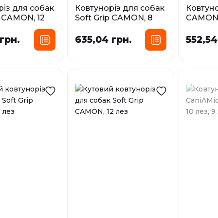
різ для собак
Ковтуноріз для собак
Ковтуно
p CAMON, 12
Soft Grip CAMON, 8
CAMON, 
лез
У наявност
грн.
635,04 грн.
552,54
У наявності