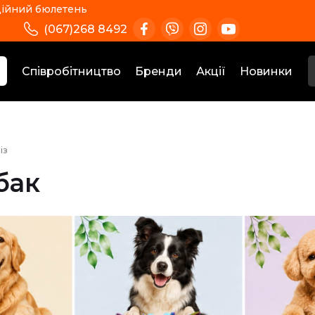
ійний бюлетень
(067)268 8492
Співробітництво
Бренди
Акції
Новинки
із
бак