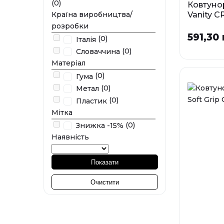
(0)
Ковтунор
Vanity CR
Країна виробництва/
x 16 см
розробки
591,30 
(0)
Італія
У наявності
(0)
Словаччина
Матеріал
(0)
Гума
(0)
Метал
(0)
Пластик
Мітка
(0)
Знижка -15%
Наявність
Показати
Очистити