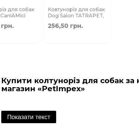
різ для собак
Ковтуноріз для собак
CaniAMici
Dog Salon TATRAPET,
ROCI 10 лез, 7
6 х 18 х 5 см
 грн.
256,50 грн.
Немає в наявності
наявності
Купити колтуноріз для собак за 
магазин «PetImpex»
Колтуноріз для собак - спеціальний інструмент, призначений
сплутаних вовняних грудок у собак. Це ніж або гребінь з го
Показати текст
розрізають або розплутують вовну, не пошкоджуючи шкіру 
інструментом для догляду за собаками, особливо для довго
утворення ковтунів.