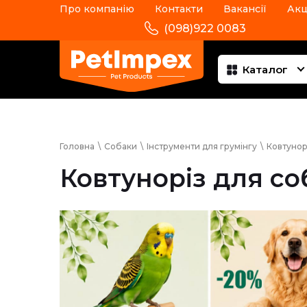
Про компанію
Контакти
Вакансії
Акц
(098)922 0083
Каталог
Головна
\
Собаки
\
Інструменти для грумінгу
\
Ковтунор
Ковтуноріз для со