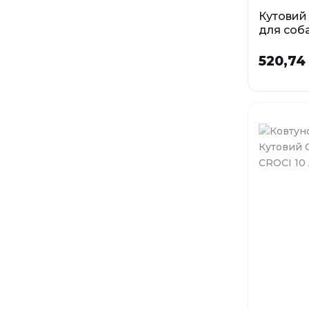
Кутовий
для соба
CAMON, 
520,74
У наявності