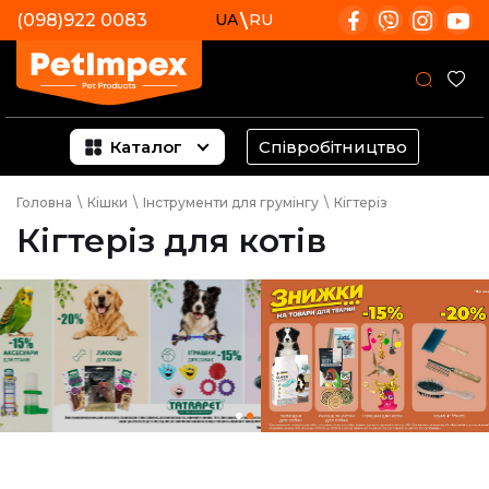
(098)922 0083
UA
RU
Каталог
Співробітництво
Головна
\
Кішки
\
Інструменти для грумінгу
\
Кігтеріз
Кігтеріз для котів