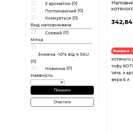
Наповню
(0)
З ароматом
котячого
(0)
Поглинаючий
основі 
(0)
Комкується
TOFU Cla
342,84
Вид наповнювача
аромату 
(0)
Соєвий
Фа
Мітка
Знижка -
Знижка -10% від 4 SKU
У наявності
(0)
(0)
Новинка
Наявність
Показати
Очистити