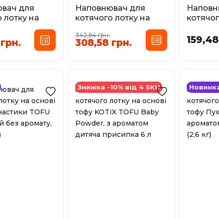
вач для
Наповнювач для
Наповн
 лотку на
котячого лотку на
котячог
тофу KOTIX
основі тофу KOTIX
основі 
342,84 грн.
e Vera, з
TOFU Carbon, з
Пухнас
159,48
 грн.
308,58 грн.
м алое вера
активованим
аромато
вугіллям 6 л
л (2,6 кг
сування:
Фасування:
Фа
6 л
6 л
Знижка -10% від 4 SKU
Новинк
У наявності
У наявност