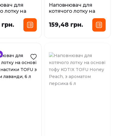
ювач для
Наповнювач для
о лотку на
котячого лотку на
тофу
основі тофу
тики TOFU з
Пухнастики TOFU з
 грн.
159,48 грн.
м полуниці, 6
ароматом мʼяти, 6 л
)
(2,6 кг)
сування:
Фасування:
6 л
6 л
а
і
У наявності