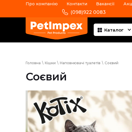
Про компанію
Контакти
Вакансії
Акц
(098)922 0083
Каталог
Головна
\
Кішки
\
Наповнювачі туалетів
\
Соєвий
Соєвий