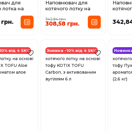
вач для
Наповнювач для
Наповн
 лотка на
котячого лотку на
котячог
тофу KOTIX
основі тофу KOTIX
основі 
342,84 грн.
ssic, без
TOFU Lavender, з
TOFU Gr
 грн.
342,84
308,58 грн.
6 л
ароматом лаванди 6
аромат
л
чаю 6 л
сування:
Фасування:
Фа
6 л
6 л
10% від 4 SKU
Знижка -10% від 4 SKU
Новинк
У наявності
У наявност