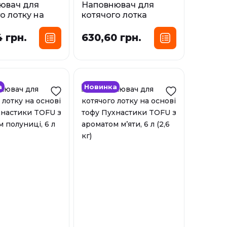
ювач для
Наповнювач для
о лотку на
котячого лотка
тофу KOTIX
соєвий CROCI TOFU
een Tea, з
 грн.
630,60 грн.
Фасування:
ом зеленого
6 л
10 л
сування:
У наявності
6 л
а
Новинка
і