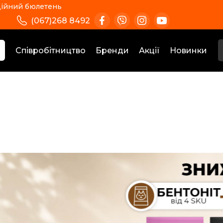
ійний бюлетень
(067)268 8492
Співробітництво
Бренди
Акції
Новинки