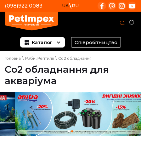
(098)922 0083
UA
RU
Каталог
Співробітництво
Головна
\
Риби, Рептилії
\
Cо2 обладнання
Cо2 обладнання для
акваріума