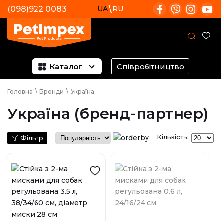
(098)922 0083
UA
RU
Каталог
Співробітництво
Головна
\
Бренди
\
Україна
Україна (бренд-партнер)
Кількість:
Фільтр