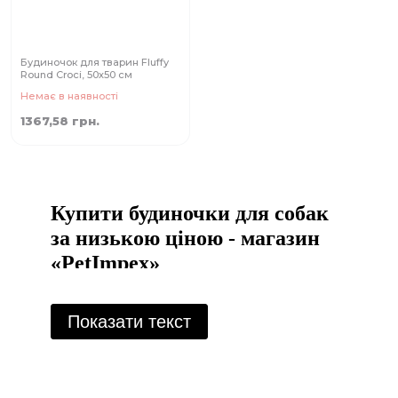
Будиночок для тварин Fluffy
Round Croci, 50х50 см
Немає в наявності
1367,58 грн.
Купити будиночки для собак
за низькою ціною - магазин
«PetImpex»
Коли йдеться про турботу про улюблених
чотирилапих друзів, мало що можна порівняти з
Показати текст
комфортом і захистом, які надають добре обрані
будиночки для собак. Ці укриття - не просто
затишні місця; вони дають відчуття захисту, які
собаки інстинктивно шукають. Будь то для
використання в приміщенні або на відкритому