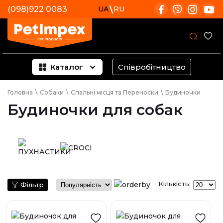
(098)922 0083
UA
RU
Каталог
Співробітництво
Головна
\
Собаки
\
Спальні місця та Переноски
\
Будиночки
Будиночки для собак
Кількість:
Фільтр