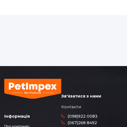
повітрі, для кожного пухнастого друга можна
підібрати ідеальний будиночок.
Чому вашому вихованцеві
потрібні будиночки для собак
Придбання будиночка для собаки можна
назвати підвищенням якості життя вашого
вихованця. Ось чому ці товари настільки
важливі:
Собаки, подібно до людей, шукають комфорт і
захист. Будиночок для собаки надає окреме
місце, де він може усамітнитися, відпочити і
відчути себе в безпеці, чи то всередині
приміщення, чи то на вулиці.
Він служить як особистий притулок, що
відповідає їхньому природному інстинкту мати
Зв'язатися з нами
місце на кшталт лігва.
У холодних кліматичних умовах будиночок
Контакти
допомагає регулювати температуру тіла,
забезпечуючи тепло і затишок у холодні ночі.
(098)922 0083
Інформація
Для собак, які проводять час на вулиці, він
(067)268 8492
захищає від погодних умов, дощу, вітру та
Про компанію