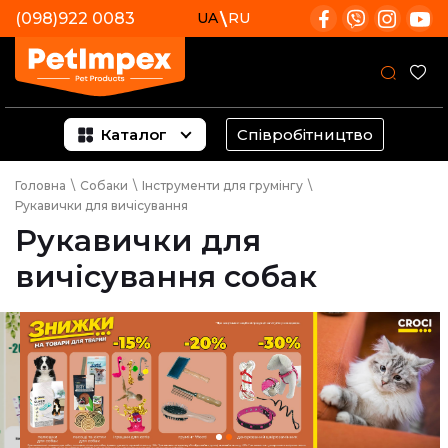
(098)922 0083
UA
RU
Каталог
Співробітництво
Головна
\
Собаки
\
Інструменти для грумінгу
\
Рукавички для вичісування
Рукавички для
вичісування собак