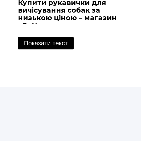
Купити рукавички для
вичісування собак за
низькою ціною – магазин
«PetImpex»
Собаки - вірні друзі та компаньйони, і,
Показати текст
звичайно, добрі власники прагнуть
забезпечити їм найкращий догляд. Одним з
найважливіших аспектів догляду за собаками
є їх гігієна та підтримка шерсті у хорошому
стані. Для цього існує безліч інструментів, але
особливу увагу варто приділити рукавичкам
для вичісування. Цей простий, але
ефективний аксесуар став справжнім
порятунком для багатьох власників собак,
дозволяючи доглядати вовну вихованців без
зайвого клопоту.
Чому варто вибрати
рукавичку для