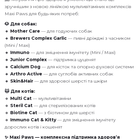
зручнішим з новою лінійкою мультивітаміних комплексів
Maxi Paws для будь-яких потреб:
🐶 Для собак:
🔸
Mother Care
— для годуючих собак
🔸
Brewers Complex Garlic
— пивні дріжджі з часником
(Mini / Maxi)
🔸
Immuno
— для зміцнення імунітету (Mini / Maxi)
🔸
Junior Complex
— підтримка цуценят
🔸
Calcium Dog
— для кісток та опорно-рухової системи
🔸
Arthro Active
— для суглобів активних собак
🔸
Skin&Hair
— для здорової шерсті та шкіри
🐱 Для котів:
🔹
Multi Cat
— мультивітаміни
🔹
Steril Cat
— для стерилізованих котів
🔹
Biotine Cat
— з біотином для шерсті
🔹
Immuno Cat & Kitty
— для зміцнення імунітету
дорослих котів і кошенят
✨ Maxi Paws — комплексна підтримка здоров’я